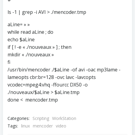
ls -1 | grep -i AVI > ./mencoder.tmp
aLine= » »
while read aLine ; do
echo $aLine
if [ ! -e « ./nouveaux » ] ; then
mkdir « ./nouveaux »
fi
/usr/bin/mencoder ./$aLine -of avi -oac mp3lame -
lameopts cbr:br=128 -ovc lavc -lavcopts
vcodec=mpeg4:vhq -ffourcc DX50 -o
./nouveaux/$aLine > $aLine.tmp
done < mencoder.tmp
Categories:
Scripting
WorkStation
Tags:
linux
mencoder
video