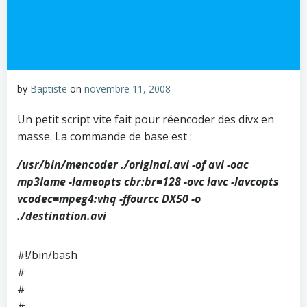
by
Baptiste
on
novembre 11, 2008
Un petit script vite fait pour réencoder des divx en
masse. La commande de base est :
/usr/bin/mencoder ./original.avi -of avi -oac
mp3lame -lameopts cbr:br=128 -ovc lavc -lavcopts
vcodec=mpeg4:vhq -ffourcc DX50 -o
./destination.avi
#!/bin/bash
#
#
#