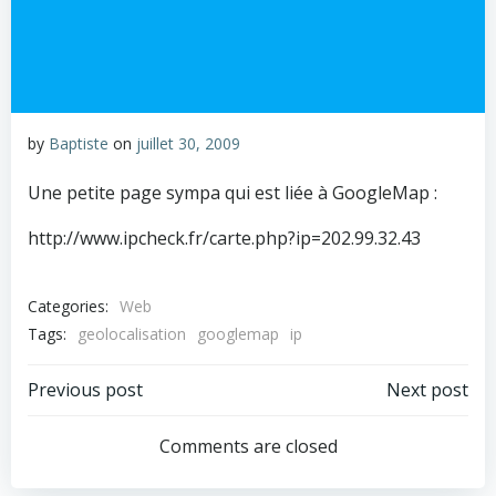
by
Baptiste
on
juillet 30, 2009
Une petite page sympa qui est liée à GoogleMap :
http://www.ipcheck.fr/carte.php?ip=202.99.32.43
Categories:
Web
Tags:
geolocalisation
googlemap
ip
Post
Post
Previous post
Next post
navigation
navigation
Comments are closed