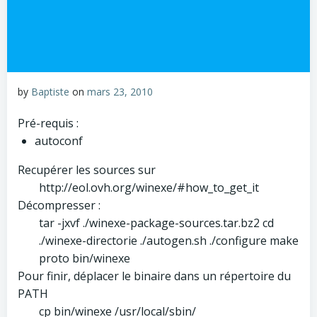
by
Baptiste
on
mars 23, 2010
Pré-requis :
autoconf
Recupérer les sources sur
http://eol.ovh.org/winexe/#how_to_get_it
Décompresser :
tar -jxvf ./winexe-package-sources.tar.bz2 cd
./winexe-directorie ./autogen.sh ./configure make
proto bin/winexe
Pour finir, déplacer le binaire dans un répertoire du
PATH
cp bin/winexe /usr/local/sbin/