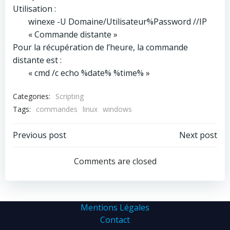
Utilisation :
winexe -U Domaine/Utilisateur%Password //IP
« Commande distante »
Pour la récupération de l’heure, la commande
distante est :
« cmd /c echo %date% %time% »
Categories:
Scripting
Tags:
commandes
linux
windows
Post
Post
Previous post
Next post
navigation
navigation
Comments are closed
Mentions Légales
Contact