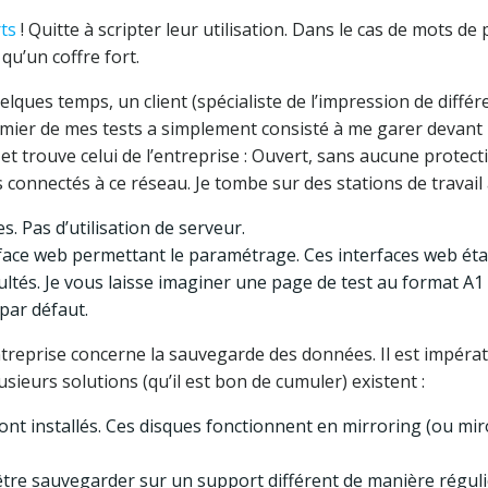
rts
! Quitte à scripter leur utilisation. Dans le cas de mots de
qu’un coffre fort.
uelques temps, un client (spécialiste de l’impression de diff
mier de mes tests a simplement consisté à me garer devant le
t trouve celui de l’entreprise : Ouvert, sans aucune protect
 connectés à ce réseau. Je tombe sur des stations de travail 
. Pas d’utilisation de serveur.
rface web permettant le paramétrage. Ces interfaces web éta
cultés. Je vous laisse imaginer une page de test au format A1
par défaut.
treprise concerne la sauvegarde des données. Il est impéra
lusieurs solutions (qu’il est bon de cumuler) existent :
 sont installés. Ces disques fonctionnent en mirroring (ou mir
être sauvegarder sur un support différent de manière régul