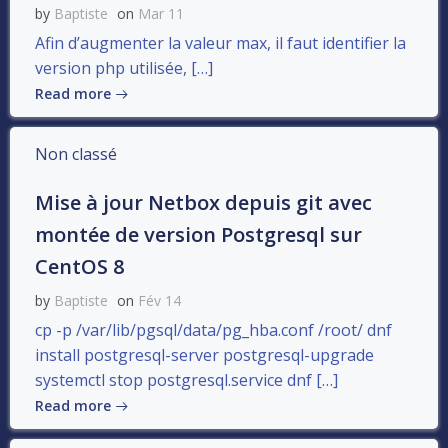
by
Baptiste
on
Mar 11
Afin d’augmenter la valeur max, il faut identifier la
version php utilisée, […]
Read more
Non classé
Mise à jour Netbox depuis git avec
montée de version Postgresql sur
CentOS 8
by
Baptiste
on
Fév 14
cp -p /var/lib/pgsql/data/pg_hba.conf /root/ dnf
install postgresql-server postgresql-upgrade
systemctl stop postgresql.service dnf […]
Read more