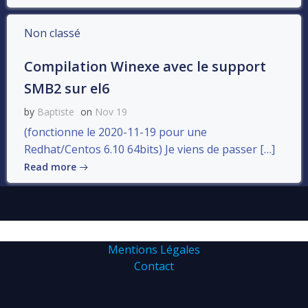
Non classé
Compilation Winexe avec le support
SMB2 sur el6
by
Baptiste
on
Nov 19
(fonctionne le 2020-11-19 pour une
Redhat/Centos 6.10 64bits) Je viens de passer […]
Read more
Mentions Légales
Contact