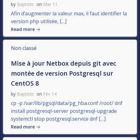
by
Baptiste
on
Mar 11
Afin d’augmenter la valeur max, il faut identifier la
version php utilisée, […]
Read more
Non classé
Mise à jour Netbox depuis git avec
montée de version Postgresql sur
CentOS 8
by
Baptiste
on
Fév 14
cp -p /var/lib/pgsql/data/pg_hba.conf /root/ dnf
install postgresql-server postgresql-upgrade
systemctl stop postgresql.service dnf […]
Read more