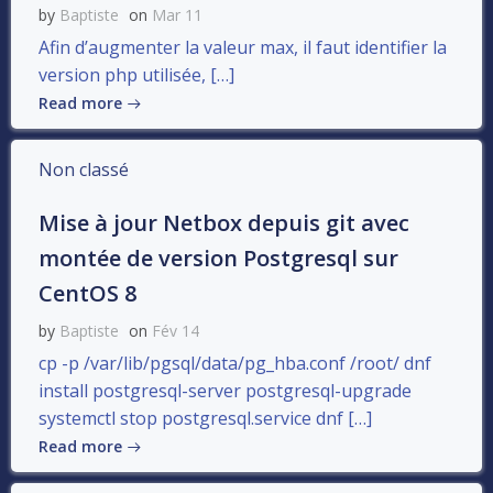
by
Baptiste
on
Mar 11
Afin d’augmenter la valeur max, il faut identifier la
version php utilisée, […]
Read more
Non classé
Mise à jour Netbox depuis git avec
montée de version Postgresql sur
CentOS 8
by
Baptiste
on
Fév 14
cp -p /var/lib/pgsql/data/pg_hba.conf /root/ dnf
install postgresql-server postgresql-upgrade
systemctl stop postgresql.service dnf […]
Read more