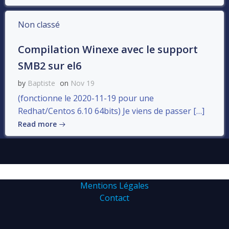
Non classé
Compilation Winexe avec le support
SMB2 sur el6
by
Baptiste
on
Nov 19
(fonctionne le 2020-11-19 pour une
Redhat/Centos 6.10 64bits) Je viens de passer […]
Read more
Mentions Légales
Contact