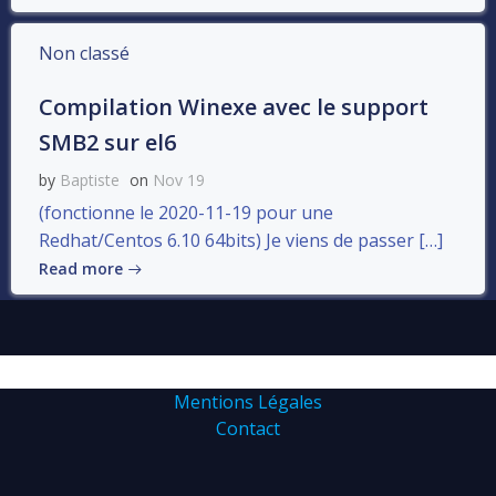
Non classé
Compilation Winexe avec le support
SMB2 sur el6
by
Baptiste
on
Nov 19
(fonctionne le 2020-11-19 pour une
Redhat/Centos 6.10 64bits) Je viens de passer […]
Read more
Mentions Légales
Contact