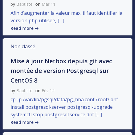
by
Baptiste
on
Mar 11
Afin d’augmenter la valeur max, il faut identifier la
version php utilisée, […]
Read more
Non classé
Mise à jour Netbox depuis git avec
montée de version Postgresql sur
CentOS 8
by
Baptiste
on
Fév 14
cp -p /var/lib/pgsql/data/pg_hba.conf /root/ dnf
install postgresql-server postgresql-upgrade
systemctl stop postgresql.service dnf […]
Read more