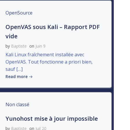
OpenSource
OpenVAS sous Kali – Rapport PDF
vide
by
Baptiste
on
Juin 9
Kali Linux fraîchement installée avec
OpenVAS. Tout fonctionne a priori bien,
sauf […]
Read more
Non classé
Yunohost mise à jour impossible
by
Baptiste
on
Juil 20