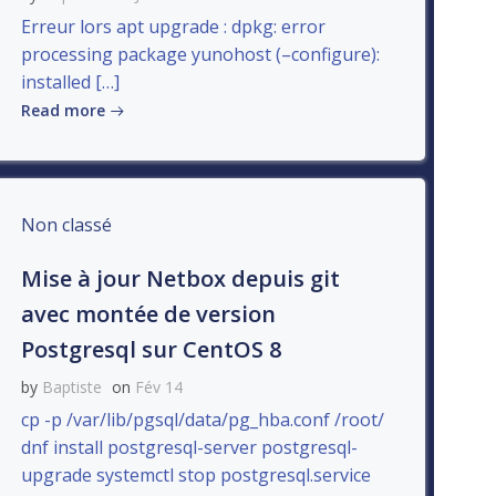
Erreur lors apt upgrade : dpkg: error
processing package yunohost (–configure):
installed […]
Read more
Non classé
Mise à jour Netbox depuis git
avec montée de version
Postgresql sur CentOS 8
by
Baptiste
on
Fév 14
cp -p /var/lib/pgsql/data/pg_hba.conf /root/
dnf install postgresql-server postgresql-
upgrade systemctl stop postgresql.service